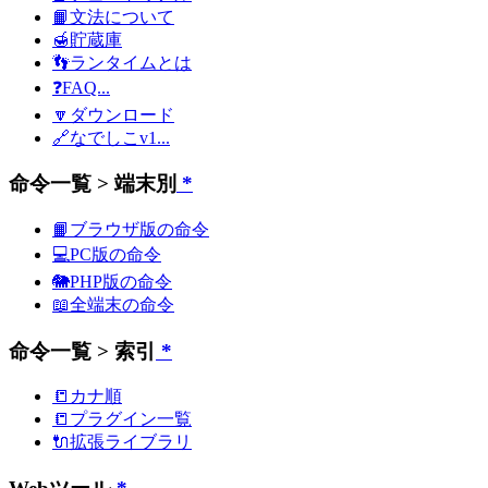
📙文法について
🍯貯蔵庫
👣ランタイムとは
❓FAQ...
🔽ダウンロード
🔗なでしこv1...
命令一覧 > 端末別
*
📙ブラウザ版の命令
💻PC版の命令
🐘PHP版の命令
📖全端末の命令
命令一覧 > 索引
*
📒カナ順
📒プラグイン一覧
🔌拡張ライブラリ