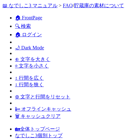
📖 なでしこ3 マニュアル
>
FAQ
/
貯蔵庫の素材について
🏠 FrontPage
🔍 検索
🏠 ログイン
🌙 Dark Mode
⊕ 文字を大きく
⊖ 文字を小さく
↕ 行間を広く
↕ 行間を狭く
⊚ 文字と行間をリセット
📴 オフラインキャッシュ
🗑 キャッシュクリア
🏡全体トップページ
なでしこ3個別トップ