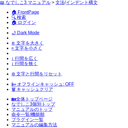
📖 なでしこ3 マニュアル
>
文法
/
インデント構文
🏠 FrontPage
🔍 検索
🏠 ログイン
🌙 Dark Mode
⊕ 文字を大きく
⊖ 文字を小さく
↕ 行間を広く
↕ 行間を狭く
⊚ 文字と行間をリセット
📴 オフラインキャッシュ: OFF
🗑 キャッシュクリア
🏡全体トップページ
なでしこ3個別トップ
マニュアルのトップ
命令一覧/機能順
プラグイン一覧
マニュアルの編集方法