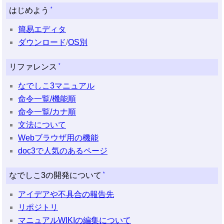
*
はじめよう
簡易エディタ
ダウンロード
/
OS別
*
リファレンス
なでしこ3マニュアル
命令一覧/機能順
命令一覧/カナ順
文法について
Webブラウザ用の機能
doc3で人気のあるページ
*
なでしこ3の開発について
アイデアや不具合の報告先
リポジトリ
マニュアルWIKIの編集について