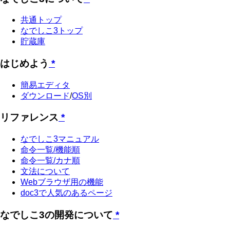
共通トップ
なでしこ3トップ
貯蔵庫
はじめよう
*
簡易エディタ
ダウンロード
/
OS別
リファレンス
*
なでしこ3マニュアル
命令一覧/機能順
命令一覧/カナ順
文法について
Webブラウザ用の機能
doc3で人気のあるページ
なでしこ3の開発について
*