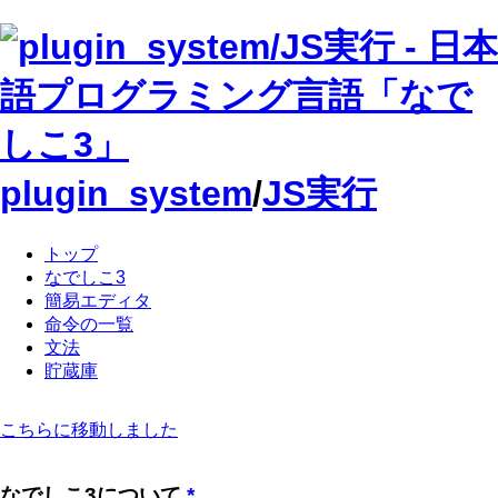
plugin_system
/
JS実行
トップ
なでしこ3
簡易エディタ
命令の一覧
文法
貯蔵庫
こちらに移動しました
なでしこ3について
*