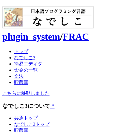
plugin_system
/
FRAC
トップ
なでしこ3
簡易エディタ
命令の一覧
文法
貯蔵庫
こちらに移動しました
なでしこ3について
*
共通トップ
なでしこ3トップ
貯蔵庫