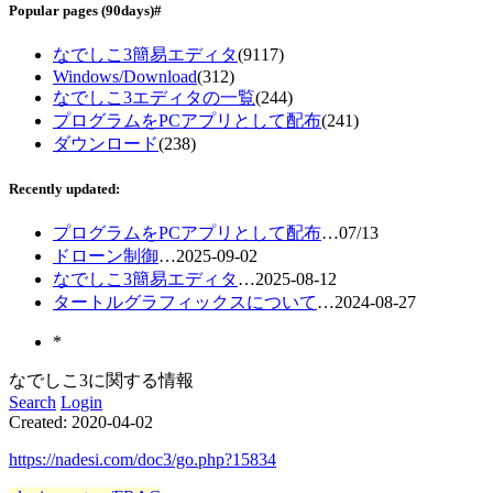
Popular pages
(90days)
#
なでしこ3簡易エディタ
(9117)
Windows/Download
(312)
なでしこ3エディタの一覧
(244)
プログラムをPCアプリとして配布
(241)
ダウンロード
(238)
Recently updated:
プログラムをPCアプリとして配布
…
07/13
ドローン制御
…
2025-09-02
なでしこ3簡易エディタ
…
2025-08-12
タートルグラフィックスについて
…
2024-08-27
*
なでしこ3に関する情報
Search
Login
Created:
2020-04-02
https://nadesi.com/doc3/go.php?15834