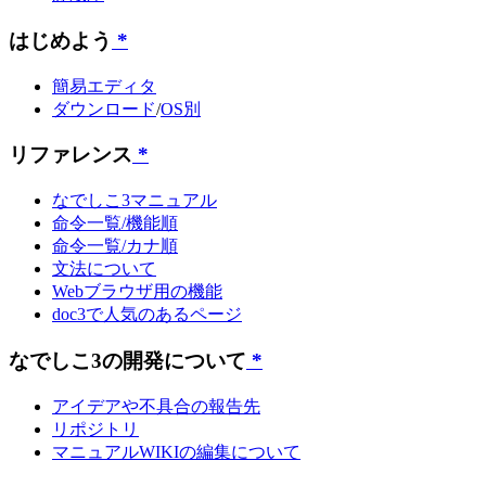
はじめよう
*
簡易エディタ
ダウンロード
/
OS別
リファレンス
*
なでしこ3マニュアル
命令一覧/機能順
命令一覧/カナ順
文法について
Webブラウザ用の機能
doc3で人気のあるページ
なでしこ3の開発について
*
アイデアや不具合の報告先
リポジトリ
マニュアルWIKIの編集について