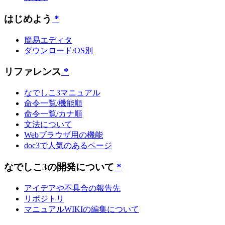
はじめよう
*
簡易エディタ
ダウンロード
/
OS別
リファレンス
*
なでしこ3マニュアル
命令一覧/機能順
命令一覧/カナ順
文法について
Webブラウザ用の機能
doc3で人気のあるページ
なでしこ3の開発について
*
アイデアや不具合の報告先
リポジトリ
マニュアルWIKIの編集について