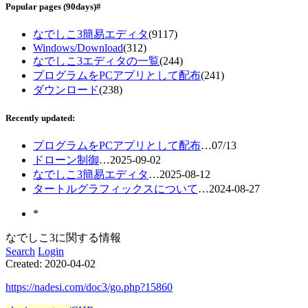
Popular pages
(90days)
#
なでしこ3簡易エディタ
(9117)
Windows/Download
(312)
なでしこ3エディタの一覧
(244)
プログラムをPCアプリとして配布
(241)
ダウンロード
(238)
Recently updated:
プログラムをPCアプリとして配布
…
07/13
ドローン制御
…
2025-09-02
なでしこ3簡易エディタ
…
2025-08-12
タートルグラフィックスについて
…
2024-08-27
*
なでしこ3に関する情報
Search
Login
Created:
2020-04-02
https://nadesi.com/doc3/go.php?15860