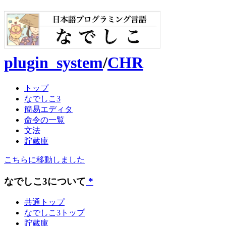
plugin_system
/
CHR
トップ
なでしこ3
簡易エディタ
命令の一覧
文法
貯蔵庫
こちらに移動しました
なでしこ3について
*
共通トップ
なでしこ3トップ
貯蔵庫