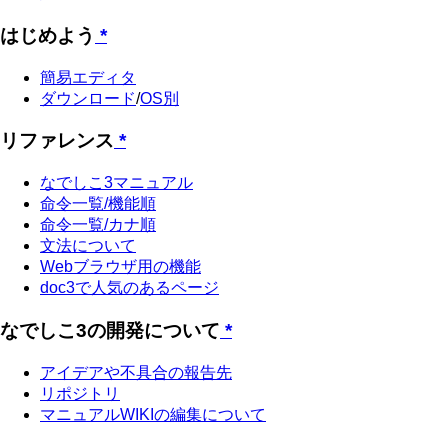
はじめよう
*
簡易エディタ
ダウンロード
/
OS別
リファレンス
*
なでしこ3マニュアル
命令一覧/機能順
命令一覧/カナ順
文法について
Webブラウザ用の機能
doc3で人気のあるページ
なでしこ3の開発について
*
アイデアや不具合の報告先
リポジトリ
マニュアルWIKIの編集について