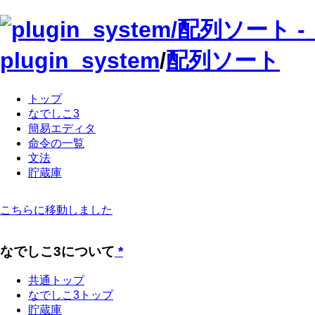
plugin_system
/
配列ソート
トップ
なでしこ3
簡易エディタ
命令の一覧
文法
貯蔵庫
こちらに移動しました
なでしこ3について
*
共通トップ
なでしこ3トップ
貯蔵庫