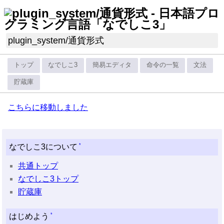
plugin_system
/
通貨形式
トップ
なでしこ3
簡易エディタ
命令の一覧
文法
貯蔵庫
こちらに移動しました
*
なでしこ3について
共通トップ
なでしこ3トップ
貯蔵庫
*
はじめよう