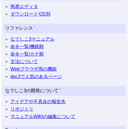
簡易エディタ
ダウンロード
/
OS別
*
リファレンス
なでしこ3マニュアル
命令一覧/機能順
命令一覧/カナ順
文法について
Webブラウザ用の機能
doc3で人気のあるページ
*
なでしこ3の開発について
アイデアや不具合の報告先
リポジトリ
マニュアルWIKIの編集について