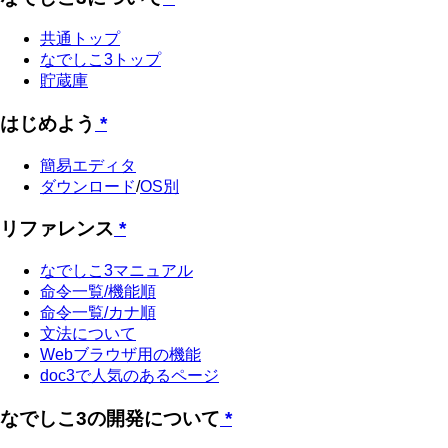
共通トップ
なでしこ3トップ
貯蔵庫
はじめよう
*
簡易エディタ
ダウンロード
/
OS別
リファレンス
*
なでしこ3マニュアル
命令一覧/機能順
命令一覧/カナ順
文法について
Webブラウザ用の機能
doc3で人気のあるページ
なでしこ3の開発について
*