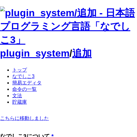
plugin_system
/
追加
トップ
なでしこ3
簡易エディタ
命令の一覧
文法
貯蔵庫
こちらに移動しました
なでしこ3について
*