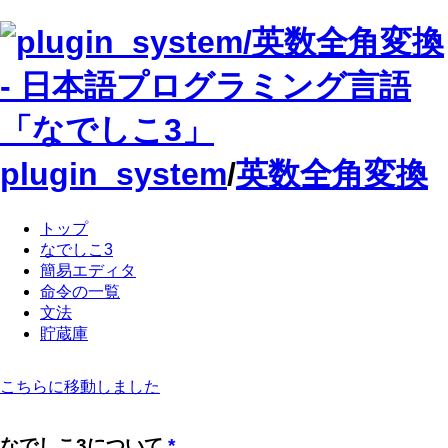
plugin_system
/
英数全角変換
トップ
なでしこ3
簡易エディタ
命令の一覧
文法
貯蔵庫
こちらに移動しました
なでしこ3について
*