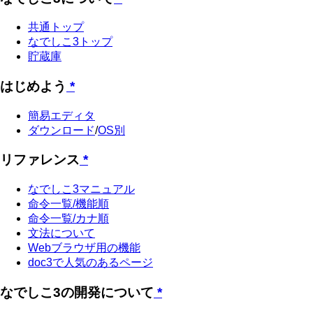
共通トップ
なでしこ3トップ
貯蔵庫
はじめよう
*
簡易エディタ
ダウンロード
/
OS別
リファレンス
*
なでしこ3マニュアル
命令一覧/機能順
命令一覧/カナ順
文法について
Webブラウザ用の機能
doc3で人気のあるページ
なでしこ3の開発について
*