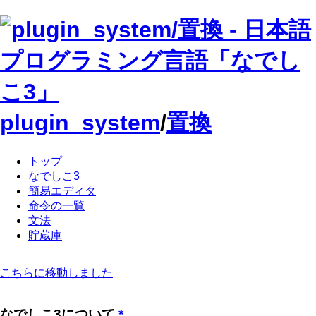
plugin_system
/
置換
トップ
なでしこ3
簡易エディタ
命令の一覧
文法
貯蔵庫
こちらに移動しました
なでしこ3について
*