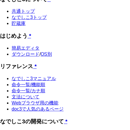
共通トップ
なでしこ3トップ
貯蔵庫
はじめよう
*
簡易エディタ
ダウンロード
/
OS別
リファレンス
*
なでしこ3マニュアル
命令一覧/機能順
命令一覧/カナ順
文法について
Webブラウザ用の機能
doc3で人気のあるページ
なでしこ3の開発について
*