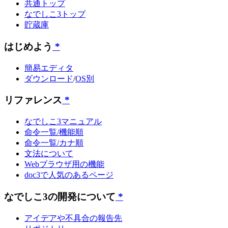
共通トップ
なでしこ3トップ
貯蔵庫
はじめよう
*
簡易エディタ
ダウンロード
/
OS別
リファレンス
*
なでしこ3マニュアル
命令一覧/機能順
命令一覧/カナ順
文法について
Webブラウザ用の機能
doc3で人気のあるページ
なでしこ3の開発について
*
アイデアや不具合の報告先