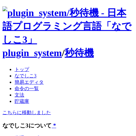
plugin_system
/
秒待機
トップ
なでしこ3
簡易エディタ
命令の一覧
文法
貯蔵庫
こちらに移動しました
なでしこ3について
*