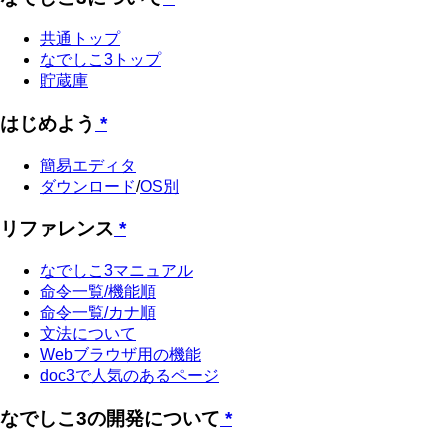
共通トップ
なでしこ3トップ
貯蔵庫
はじめよう
*
簡易エディタ
ダウンロード
/
OS別
リファレンス
*
なでしこ3マニュアル
命令一覧/機能順
命令一覧/カナ順
文法について
Webブラウザ用の機能
doc3で人気のあるページ
なでしこ3の開発について
*