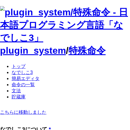
plugin_system
/
特殊命令
トップ
なでしこ3
簡易エディタ
命令の一覧
文法
貯蔵庫
こちらに移動しました
なでしこ3について
*