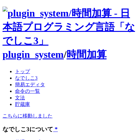
plugin_system
/
時間加算
トップ
なでしこ3
簡易エディタ
命令の一覧
文法
貯蔵庫
こちらに移動しました
なでしこ3について
*