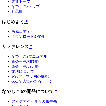
共通トップ
なでしこ3トップ
貯蔵庫
はじめよう
*
簡易エディタ
ダウンロード
/
OS別
リファレンス
*
なでしこ3マニュアル
命令一覧/機能順
命令一覧/カナ順
文法について
Webブラウザ用の機能
doc3で人気のあるページ
なでしこ3の開発について
*
アイデアや不具合の報告先