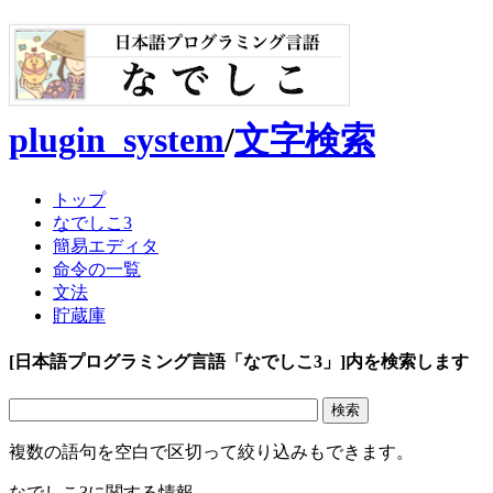
plugin_system
/
文字検索
トップ
なでしこ3
簡易エディタ
命令の一覧
文法
貯蔵庫
[日本語プログラミング言語「なでしこ3」]内を検索します
複数の語句を空白で区切って絞り込みもできます。
なでしこ3に関する情報