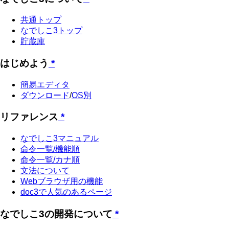
共通トップ
なでしこ3トップ
貯蔵庫
はじめよう
*
簡易エディタ
ダウンロード
/
OS別
リファレンス
*
なでしこ3マニュアル
命令一覧/機能順
命令一覧/カナ順
文法について
Webブラウザ用の機能
doc3で人気のあるページ
なでしこ3の開発について
*