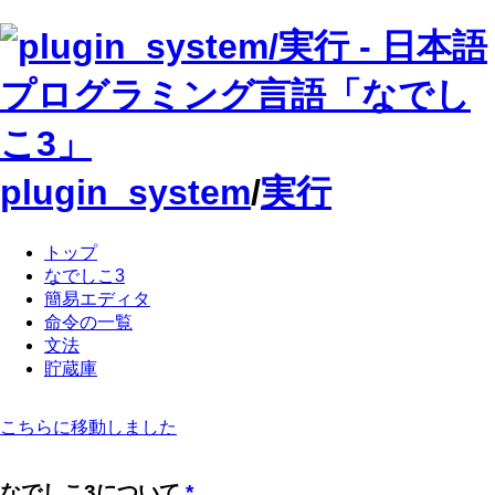
plugin_system
/
実行
トップ
なでしこ3
簡易エディタ
命令の一覧
文法
貯蔵庫
こちらに移動しました
なでしこ3について
*