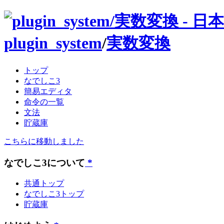
plugin_system
/
実数変換
トップ
なでしこ3
簡易エディタ
命令の一覧
文法
貯蔵庫
こちらに移動しました
なでしこ3について
*
共通トップ
なでしこ3トップ
貯蔵庫