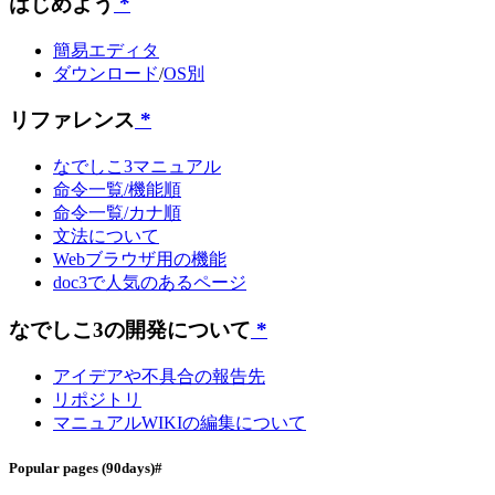
はじめよう
*
簡易エディタ
ダウンロード
/
OS別
リファレンス
*
なでしこ3マニュアル
命令一覧/機能順
命令一覧/カナ順
文法について
Webブラウザ用の機能
doc3で人気のあるページ
なでしこ3の開発について
*
アイデアや不具合の報告先
リポジトリ
マニュアルWIKIの編集について
Popular pages
(90days)
#