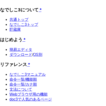
なでしこ3について
*
共通トップ
なでしこ3トップ
貯蔵庫
はじめよう
*
簡易エディタ
ダウンロード
/
OS別
リファレンス
*
なでしこ3マニュアル
命令一覧/機能順
命令一覧/カナ順
文法について
Webブラウザ用の機能
doc3で人気のあるページ