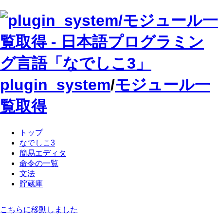
plugin_system
/
モジュール一
覧取得
トップ
なでしこ3
簡易エディタ
命令の一覧
文法
貯蔵庫
こちらに移動しました