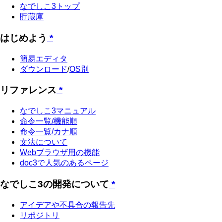
なでしこ3トップ
貯蔵庫
はじめよう
*
簡易エディタ
ダウンロード
/
OS別
リファレンス
*
なでしこ3マニュアル
命令一覧/機能順
命令一覧/カナ順
文法について
Webブラウザ用の機能
doc3で人気のあるページ
なでしこ3の開発について
*
アイデアや不具合の報告先
リポジトリ