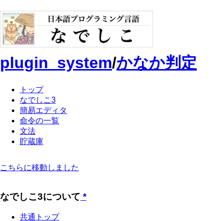
plugin_system
/
かなか判定
トップ
なでしこ3
簡易エディタ
命令の一覧
文法
貯蔵庫
こちらに移動しました
なでしこ3について
*
共通トップ