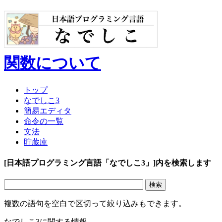
関数について
トップ
なでしこ3
簡易エディタ
命令の一覧
文法
貯蔵庫
[日本語プログラミング言語「なでしこ3」]内を検索します
複数の語句を空白で区切って絞り込みもできます。
なでしこ3に関する情報