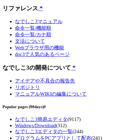
リファレンス
*
なでしこ3マニュアル
命令一覧/機能順
命令一覧/カナ順
文法について
Webブラウザ用の機能
doc3で人気のあるページ
なでしこ3の開発について
*
アイデアや不具合の報告先
リポジトリ
マニュアルWIKIの編集について
Popular pages
(90days)
#
なでしこ3簡易エディタ
(9117)
Windows/Download
(312)
なでしこ3エディタの一覧
(244)
プログラムをPCアプリとして配布
(241)