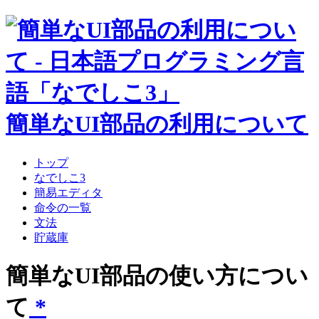
簡単なUI部品の利用について
トップ
なでしこ3
簡易エディタ
命令の一覧
文法
貯蔵庫
簡単なUI部品の使い方につい
て
*