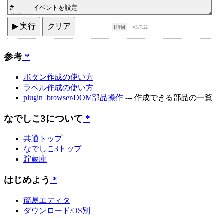
▶ 実行
クリア
1行目
v3.7.22
参考
*
ボタン作成の使い方
ラベル作成の使い方
plugin_browser/DOM部品操作
--- 作成できる部品の一覧
なでしこ3について
*
共通トップ
なでしこ3トップ
貯蔵庫
はじめよう
*
簡易エディタ
ダウンロード
/
OS別