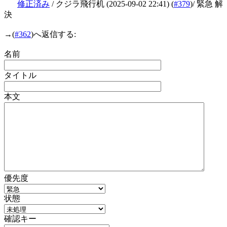
修正済み
/ クジラ飛行机
(2025-09-02 22:41)
(
#379
)
/ 緊急 解
決
→
(
#362
)へ返信する:
名前
タイトル
本文
優先度
状態
確認キー