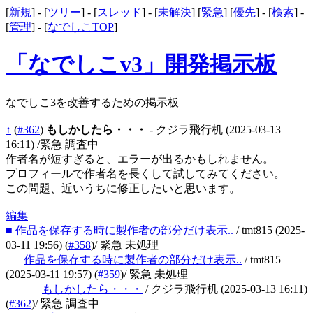
[
新規
] - [
ツリー
] - [
スレッド
] - [
未解決
] [
緊急
] [
優先
] - [
検索
] -
[
管理
] - [
なでしこTOP
]
「なでしこv3」開発掲示板
なでしこ3を改善するための掲示板
↑
(
#362
)
もしかしたら・・・
- クジラ飛行机
(2025-03-13
16:11)
/緊急 調査中
作者名が短すぎると、エラーが出るかもしれません。
プロフィールで作者名を長くして試してみてください。
この問題、近いうちに修正したいと思います。
編集
■
作品を保存する時に製作者の部分だけ表示..
/ tmt815
(2025-
03-11 19:56)
(
#358
)
/ 緊急 未処理
作品を保存する時に製作者の部分だけ表示..
/ tmt815
(2025-03-11 19:57)
(
#359
)
/ 緊急 未処理
もしかしたら・・・
/ クジラ飛行机
(2025-03-13 16:11)
(
#362
)
/ 緊急 調査中