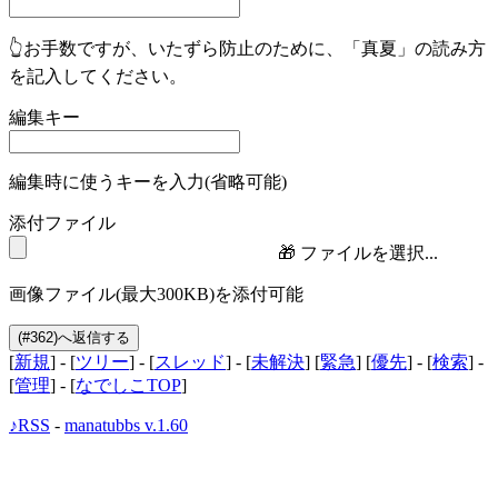
👆お手数ですが、いたずら防止のために、「真夏」の読み方
を記入してください。
編集キー
編集時に使うキーを入力(省略可能)
添付ファイル
🎁
ファイルを選択...
画像ファイル(最大300KB)を添付可能
[
新規
] - [
ツリー
] - [
スレッド
] - [
未解決
] [
緊急
] [
優先
] - [
検索
] -
[
管理
] - [
なでしこTOP
]
♪RSS
-
manatubbs v.1.60