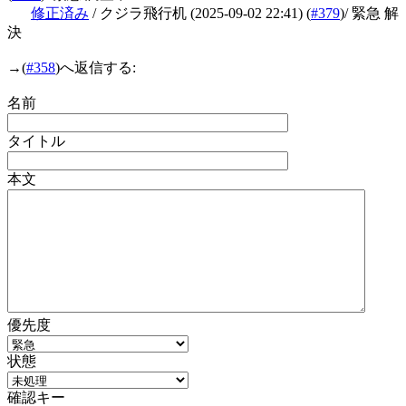
修正済み
/ クジラ飛行机
(2025-09-02 22:41)
(
#379
)
/ 緊急 解
決
→
(
#358
)へ返信する:
名前
タイトル
本文
優先度
状態
確認キー