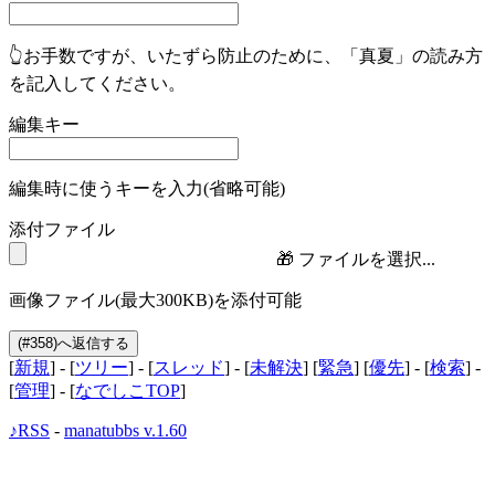
👆お手数ですが、いたずら防止のために、「真夏」の読み方
を記入してください。
編集キー
編集時に使うキーを入力(省略可能)
添付ファイル
🎁
ファイルを選択...
画像ファイル(最大300KB)を添付可能
[
新規
] - [
ツリー
] - [
スレッド
] - [
未解決
] [
緊急
] [
優先
] - [
検索
] -
[
管理
] - [
なでしこTOP
]
♪RSS
-
manatubbs v.1.60