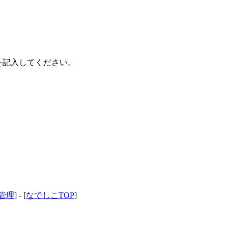
を記入してください。
管理
] - [
なでしこTOP
]