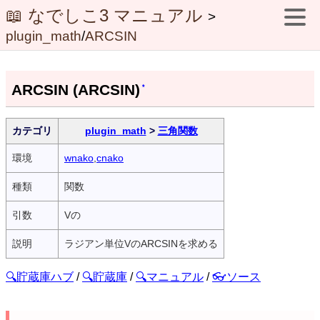
📖 なでしこ3 マニュアル
>
plugin_math
/
ARCSIN
ARCSIN (ARCSIN)
*
カテゴリ
plugin_math
>
三角関数
環境
wnako
,
cnako
種類
関数
引数
Vの
説明
ラジアン単位VのARCSINを求める
🔍貯蔵庫ハブ
/
🔍貯蔵庫
/
🔍マニュアル
/
👓ソース