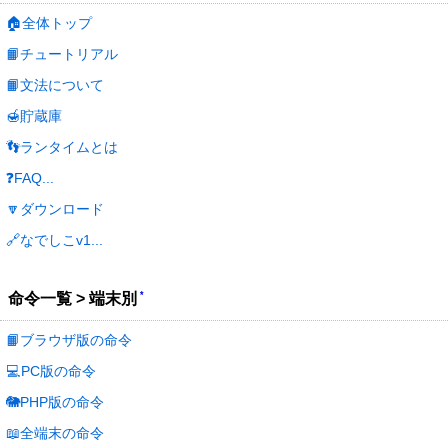
🏠全体トップ
📙チュートリアル
📙文法について
🍯貯蔵庫
👣ランタイムとは
❓FAQ...
🔽ダウンロード
🔗なでしこv1...
*
命令一覧 > 端末別
📙ブラウザ版の命令
💻PC版の命令
🐘PHP版の命令
📖全端末の命令