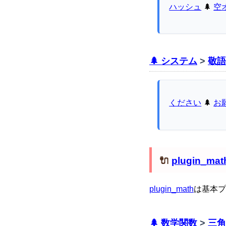
ハッシュ
🌲
空
🌲 システム
>
敬語
ください
🌲
お
🔌
plugin_mat
plugin_math
は基本プ
🌲 数学関数
>
三角