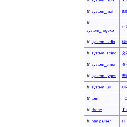
🔌
system_math
四
🔌
正
system_regexp
🔌
system_stdio
標
🔌
system_string
文
🔌
system_timer
タ
🔌
system_types
型
🔌
system_url
U
🔌
toml
T
🔌
drone
ド
🔌
htmlparser
H