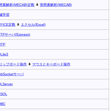
態素解析(MECAB)定数
🌲
形態素解析(MECAB)
械学習
FFICE定数
🌲
エクセル(Excel)
TPサーバ(Express)
MTP
Lite3
リップボード操作
🌲
マウスとキーボード操作
ebSocketサーバ
LServer
ySQL
DBC