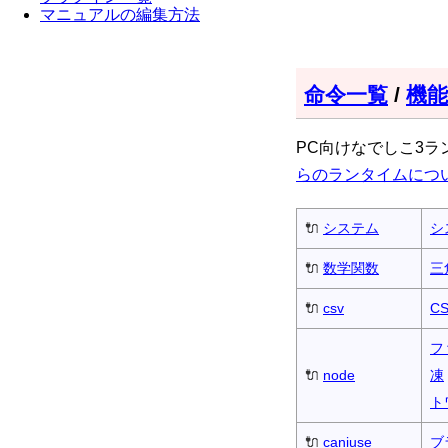
マニュアルの編集方法
命令一覧
/
機能
PC向けなでしこ3ラ
らのランタイムにつ
🔌
システム
シ
🔌
数学関数
三
🔌
csv
C
フ
🔌
node
凍
ト
🔌
caniuse
ブ