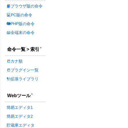
📙ブラウザ版の命令
💻PC版の命令
🐘PHP版の命令
📖全端末の命令
*
命令一覧 > 索引
📒カナ順
📒プラグイン一覧
🔌拡張ライブラリ
*
Webツール
簡易エディタ1
簡易エディタ2
貯蔵庫エディタ