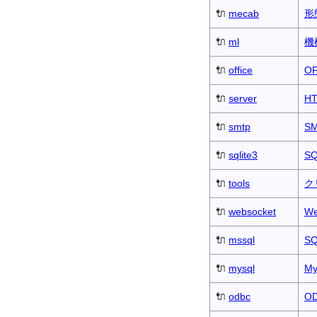
🔌
mecab
形
🔌
ml
機
🔌
office
O
🔌
server
HT
🔌
smtp
S
🔌
sqlite3
SQ
🔌
tools
ク
🔌
websocket
W
🔌
mssql
SQ
🔌
mysql
M
🔌
odbc
O