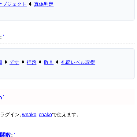
オブジェクト
🌲
真偽判定
:
*
願
🌲
です
🌲
拝啓
🌲
敬具
🌲
礼節レベル取得
h
*
ラグイン,
wnako
,
cnako
で使えます。
関数
:
*