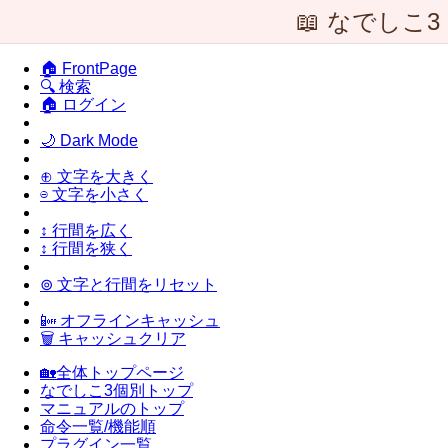
📖 なでしこ
🏠 FrontPage
🔍 検索
🏠 ログイン
🌙 Dark Mode
⊕ 文字を大きく
⊖ 文字を小さく
↕ 行間を広く
↕ 行間を狭く
⊚ 文字と行間をリセット
📴 オフラインキャッシュ
🗑 キャッシュクリア
🏡全体トップページ
なでしこ3個別トップ
マニュアルのトップ
命令一覧/機能順
プラグイン一覧