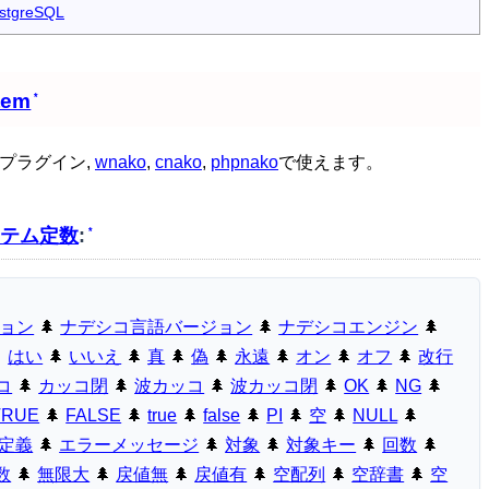
stgreSQL
tem
*
プラグイン,
wnako
,
cnako
,
phpnako
で使えます。
テム定数
:
*
ョン
🌲
ナデシコ言語バージョン
🌲
ナデシコエンジン
🌲

はい
🌲
いいえ
🌲
真
🌲
偽
🌲
永遠
🌲
オン
🌲
オフ
🌲
改行
コ
🌲
カッコ閉
🌲
波カッコ
🌲
波カッコ閉
🌲
OK
🌲
NG
🌲
TRUE
🌲
FALSE
🌲
true
🌲
false
🌲
PI
🌲
空
🌲
NULL
🌲
定義
🌲
エラーメッセージ
🌲
対象
🌲
対象キー
🌲
回数
🌲
数
🌲
無限大
🌲
戻値無
🌲
戻値有
🌲
空配列
🌲
空辞書
🌲
空