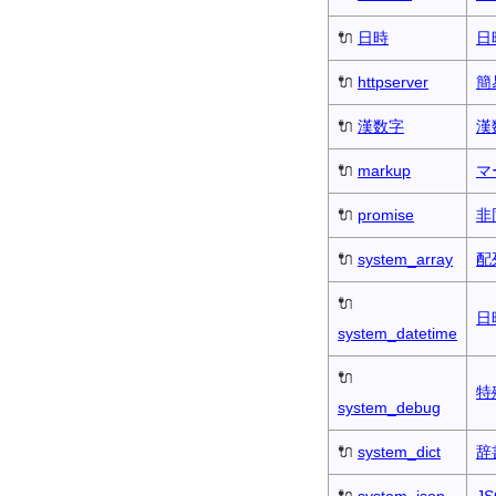
🔌
日時
日
🔌
httpserver
簡
🔌
漢数字
漢
🔌
markup
マ
🔌
promise
非
🔌
system_array
配
🔌
日
system_datetime
🔌
特
system_debug
🔌
system_dict
辞
🔌
system_json
J