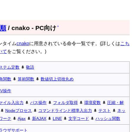
順
/ cnako - PC向け
*
ンタイム
cnako
に用意されている命令一覧です。(詳しくは
こち
いて
をご覧ください。)
ステム定数
🌲
敬語
角関数
🌲
算術関数
🌲
数値切上切捨丸め
SV操作
ァイル入出力
🌲
パス操作
🌲
フォルダ取得
🌲
環境変数
🌲
圧縮・解
🌲
Nodeプロセス
🌲
コマンドラインと標準入出力
🌲
テスト
🌲
ネッ
ワーク
🌲
Ajax
🌲
新AJAX
🌲
LINE
🌲
文字コード
🌲
ハッシュ関数
ラウザサポート