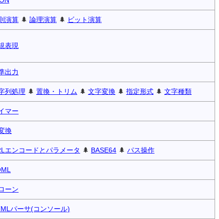
則演算
🌲
論理演算
🌲
ビット演算
規表現
準出力
字列処理
🌲
置換・トリム
🌲
文字変換
🌲
指定形式
🌲
文字種類
イマー
変換
RLエンコードとパラメータ
🌲
BASE64
🌲
パス操作
OML
ローン
TMLパーサ(コンソール)