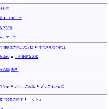
時処理
易HTTPサーバ
数字関連
ークアップ
同期処理の保証の定数
🌲
非同期処理の保証
列操作
🌲
二次元配列処理
時処理(簡易)
殊命令
🌲
デバッグ支援
🌲
プラグイン管理
書型変数の操作
🌲
ハッシュ
SON