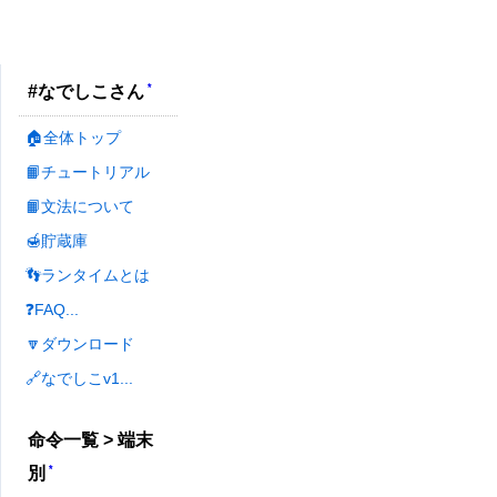
*
#なでしこさん
🏠全体トップ
📙チュートリアル
📙文法について
🍯貯蔵庫
👣ランタイムとは
❓FAQ...
🔽ダウンロード
🔗なでしこv1...
命令一覧 > 端末
*
別