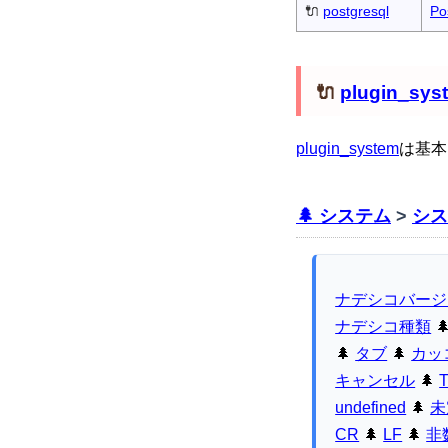
🔌
postgresql
Po
🔌
plugin_sys
plugin_system
は基本
🌲 システム
>
シス
ナデシコバージ
ナデシコ種類

🌲
タブ
🌲
カッ
キャンセル
🌲
undefined
🌲
未
CR
🌲
LF
🌲
非