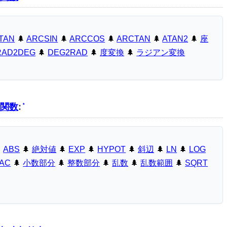
TAN
🌲
ARCSIN
🌲
ARCCOS
🌲
ARCTAN
🌲
ATAN2
🌲
座
RAD2DEG
🌲
DEG2RAD
🌲
度変換
🌲
ラジアン変換
関数
:
*

ABS
🌲
絶対値
🌲
EXP
🌲
HYPOT
🌲
斜辺
🌲
LN
🌲
LOG
AC
🌲
小数部分
🌲
整数部分
🌲
乱数
🌲
乱数範囲
🌲
SQRT