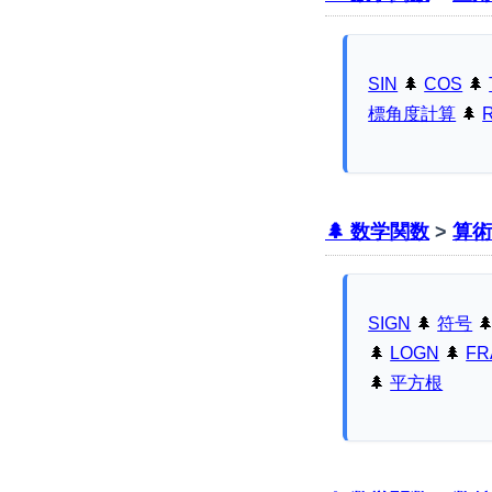
SIN
🌲
COS
🌲
標角度計算
🌲
🌲 数学関数
>
算術
SIGN
🌲
符号

🌲
LOGN
🌲
FR
🌲
平方根