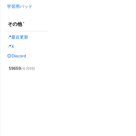
学習用パッド
*
その他
📍最近更新
📍X
😊Discord
59659
(今月69)