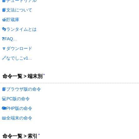
📙チュートリアル
📙文法について
🍯貯蔵庫
👣ランタイムとは
❓FAQ...
🔽ダウンロード
🔗なでしこv1...
*
命令一覧 > 端末別
📙ブラウザ版の命令
💻PC版の命令
🐘PHP版の命令
📖全端末の命令
*
命令一覧 > 索引