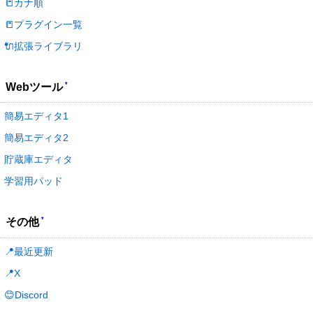
📒カナ順
📒プラグイン一覧
🔌拡張ライブラリ
*
Webツール
簡易エディタ1
簡易エディタ2
貯蔵庫エディタ
学習用パッド
*
その他
📍最近更新
📍X
😊Discord