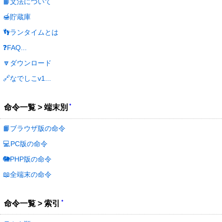
📙文法について
🍯貯蔵庫
👣ランタイムとは
❓FAQ...
🔽ダウンロード
🔗なでしこv1...
*
命令一覧 > 端末別
📙ブラウザ版の命令
💻PC版の命令
🐘PHP版の命令
📖全端末の命令
*
命令一覧 > 索引