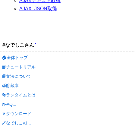
AJAXテキスト取得
AJAX_JSON取得
*
#なでしこさん
🏠全体トップ
📙チュートリアル
📙文法について
🍯貯蔵庫
👣ランタイムとは
❓FAQ...
🔽ダウンロード
🔗なでしこv1...