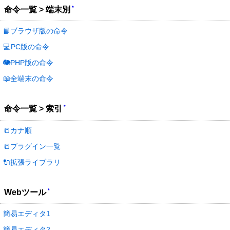
*
命令一覧 > 端末別
📙ブラウザ版の命令
💻PC版の命令
🐘PHP版の命令
📖全端末の命令
*
命令一覧 > 索引
📒カナ順
📒プラグイン一覧
🔌拡張ライブラリ
*
Webツール
簡易エディタ1
簡易エディタ2