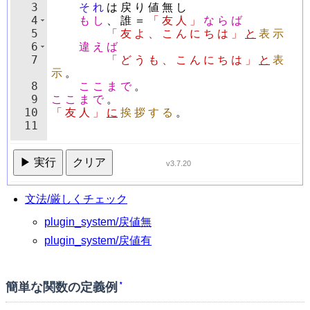
3
そ
れ
は
戻
り
値
無
し
4
も
し
、
誰
＝
「
友
人
」
な
ら
ば
5
「
友
よ
、
こ
ん
に
ち
は
」
と
表
示
6
違
え
ば
7
「
ど
う
も
、
こ
ん
に
ち
は
」
と
表
示
。
8
こ
こ
ま
で
。
9
こ
こ
ま
で
。
10
「
友
人
」
に
挨
拶
す
る
。
11
▶ 実行
クリア
v3.7.20
文法/厳しくチェック
plugin_system/戻値無
plugin_system/戻値有
簡単な関数の定義例
*