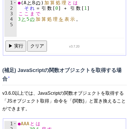
1
●
(
A
と
B
の
)
加
算
処
理
と
は
2
そ
れ
＝
引
数
[
0
]
+
引
数
[
1
]
3
こ
こ
ま
で
4
3
と
5
の
加
算
処
理
を
表
示
。
5
▶ 実行
クリア
v3.7.20
(補足) JavaScriptの関数オブジェクトを取得する場
合
*
v3.6.0以上では、JavaScriptの関数オブジェクトを取得する
「JSオブジェクト取得」命令を「{関数}」と置き換えること
ができます。
1
●
AAA
と
は