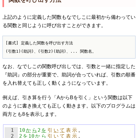
関数を呼び出す方法
上記のように定義した関数もなでしこに最初から備わってい
る関数と同じように呼び出すことができます。
[書式] 定義した関数を呼び出す方法

なお、なでしこの関数呼び出しでは、引数と一緒に指定した
『助詞』の部分が重要で、助詞が合っていれば、引数の順番
を入れ替えても正しく動くようになっています。
例えば、引き算を行う「AからBを引く」という関数は以下
のように書き換えても正しく動きます。以下のプログラムは
両方とも8を表示します。
1
10
か
ら
2
を
引
い
て
表
示
。
2
2
を
10
か
ら
引
い
て
表
示
。