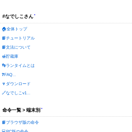
*
#なでしこさん
🏠全体トップ
📙チュートリアル
📙文法について
🍯貯蔵庫
👣ランタイムとは
❓FAQ...
🔽ダウンロード
🔗なでしこv1...
*
命令一覧 > 端末別
📙ブラウザ版の命令
💻PC版の命令