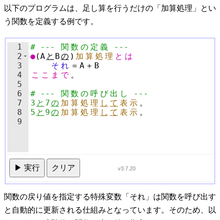
以下のプログラムは、足し算を行うだけの「加算処理」とい
う関数を定義する例です。
1
# --- 
関
数
の
定
義
 ---
2
●
(
A
と
B
の
)
加
算
処
理
と
は
3
そ
れ
＝
A
＋
B
4
こ
こ
ま
で
。
5
6
# --- 
関
数
の
呼
び
出
し
 ---
7
3
と
7
の
加
算
処
理
し
て
表
示
。
8
5
と
9
の
加
算
処
理
し
て
表
示
。
9
▶ 実行
クリア
v3.7.20
関数の戻り値を指定する特殊変数「それ」は関数を呼び出す
と自動的に更新される仕組みとなっています。そのため、以