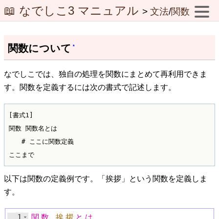
📖 なでしこ3 マニュアル
>
文法
/
関数
関数について
*
なでしこでは、独自の処理を関数にまとめて再利用できま
す。関数を定義するには次の書式で記述します。
[書式1]

関数 関数名とは

　　# ここに関数定義

以下は関数の定義例です。「挨拶」という関数を定義しま
す。
1
関
数
挨
拶
と
は