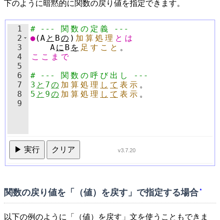
下のように暗黙的に関数の戻り値を指定できます。
1
# --- 
関
数
の
定
義
 ---
2
●
(
A
と
B
の
)
加
算
処
理
と
は
3
A
に
B
を
足
す
こ
と
。
4
こ
こ
ま
で
5
6
# --- 
関
数
の
呼
び
出
し
 ---
7
3
と
7
の
加
算
処
理
し
て
表
示
。
8
5
と
9
の
加
算
処
理
し
て
表
示
。
9
▶ 実行
クリア
v3.7.20
関数の戻り値を「（値）を戻す」で指定する場合
*
以下の例のように「（値）を戻す」文を使うこともできま