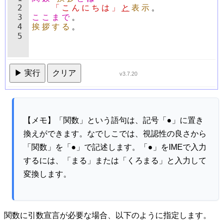
2
「
こ
ん
に
ち
は
」
と
表
示
。
3
こ
こ
ま
で
。
4
挨
拶
す
る
。
5
▶ 実行
クリア
v3.7.20
【メモ】「関数」という語句は、記号「●」に置き
換えができます。なでしこでは、視認性の良さから
「関数」を「●」で記述します。「●」をIMEで入力
するには、「まる」または「くろまる」と入力して
変換します。
関数に引数宣言が必要な場合、以下のように指定します。