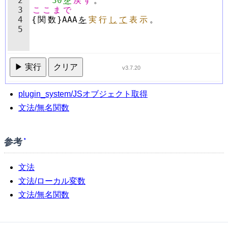
2
30
を
戻
す
。
3
こ
こ
ま
で
4
{
関
数
}
AAA
を
実
行
し
て
表
示
。
5
▶ 実行
クリア
v3.7.20
plugin_system/JSオブジェクト取得
文法/無名関数
参考
*
文法
文法/ローカル変数
文法/無名関数