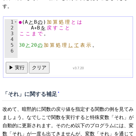
す。
1
●
(
A
と
B
の
)
加
算
処
理
と
は
2
A
+
B
を
戻
す
こ
と
3
こ
こ
ま
で
。
4
5
30
と
20
の
加
算
処
理
し
て
表
示
。
6
▶ 実行
クリア
v3.7.20
「それ」に関する補足
*
改めて、暗黙的に関数の戻り値を指定する関数の例を見てみ
ましょう。なでしこで関数を実行すると特殊変数「それ」が
自動的に更新されます。そのため以下のプログラムには、変
数「それ」が一度も出てきませんが、変数「それ」を通じて