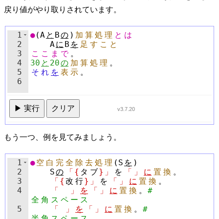
戻り値がやり取りされています。
1
●
(
A
と
B
の
)
加
算
処
理
と
は
2
A
に
B
を
足
す
こ
と
3
こ
こ
ま
で
。
4
30
と
20
の
加
算
処
理
。
5
そ
れ
を
表
示
。
6
▶ 実行
クリア
v3.7.20
もう一つ、例を見てみましょう。
1
●
空
白
完
全
除
去
処
理
(
S
を
)
2
S
の
「
{
タ
ブ
}
」
を
「
」
に
置
換
。
3
「
{
改
行
}
」
を
「
」
に
置
換
。
4
「
」
を
「
」
に
置
換
。
# 
全
角
ス
ペ
ー
ス
5
「
」
を
「
」
に
置
換
。
# 
半
角
ス
ペ
ー
ス