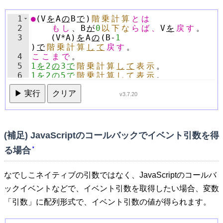
1
●
(
V
を
A
の
B
で
)
階
乗
計
算
と
は
2
も
し
、
B
が
0
以
下
な
ら
ば
、
V
を
戻
す
。
3
(
V
*
A
)
を
A
の
(
B
-
1
)
で
階
乗
計
算
し
て
戻
す
。
4
こ
こ
ま
で
。
5
1
を
2
の
3
で
階
乗
計
算
し
て
表
示
。
6
1
を
2
の
5
で
階
乗
計
算
し
て
表
示
。
7
▶ 実行
クリア
v3.7.20
(補足) JavaScriptのコールバックでイベント引数を得
る場合
*
なでしこネイティブの引数ではなく、JavaScriptのコールバ
ックイベントなどで、イベント引数を取得したい場合、変数
「引数」に配列形式で、イベント引数の値が得られます。