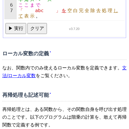
6
こ
こ
ま
で
7
「
abc
」
を
空
白
完
全
除
去
処
理
し
て
表
示
。
8
▶ 実行
クリア
v3.7.20
ローカル変数の定義
*
なお、関数内でのみ使えるローカル変数を定義できます。
文
法/ローカル変数
をご覧ください。
再帰処理も記述可能
*
再帰処理とは、ある関数から、その関数自身を呼び出す処理
のことです。以下のプログラムは階乗の計算を、敢えて再帰
関数で定義する例です。