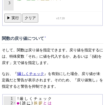
3
▶ 実行
クリア
v3.7.20
関数の戻り値について
*
そして、関数は戻り値を指定できます。戻り値を指定するに
は、特殊変数「それ」に値を代入するか、あるいは「(値)を
戻す」文で値を指定します。
なお、『
!厳しくチェック
』を有効にした場合、戻り値が未
定義だと警告が表示されます。そのため、『戻り値無し』を
指定すると警告を抑制できます。
1
!
厳
し
く
チ
ェ
ッ
ク
2
●
(
誰
に
)
挨
拶
と
は