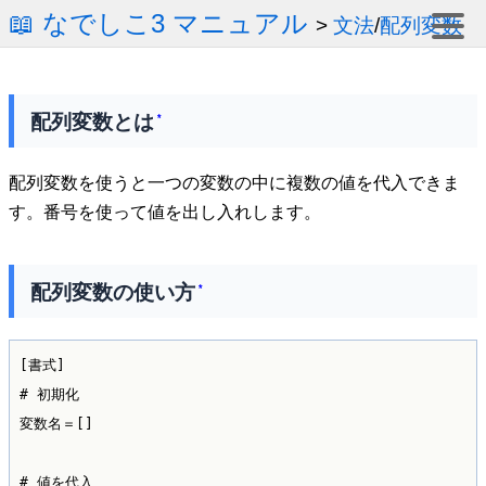
📖 なでしこ3 マニュアル
>
文法
/
配列変数
配列変数とは
*
配列変数を使うと一つの変数の中に複数の値を代入できま
す。番号を使って値を出し入れします。
配列変数の使い方
*
[書式]

# 初期化

変数名＝[]

# 値を代入
