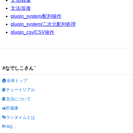
文法/繰返
文法/反復
plugin_system/配列操作
plugin_system/二次元配列処理
plugin_csv/CSV操作
*
#なでしこさん
🏠全体トップ
📙チュートリアル
📙文法について
🍯貯蔵庫
👣ランタイムとは
❓FAQ...