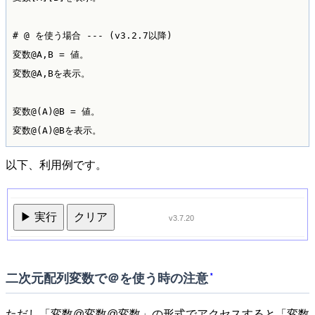
# @ を使う場合 --- (v3.2.7以降)

変数@A,B = 値。

変数@A,Bを表示。

変数@(A)@B = 値。

以下、利用例です。
▶ 実行
クリア
v3.7.20
二次元配列変数で＠を使う時の注意
*
ただし「変数@変数@変数」の形式でアクセスすると「変数