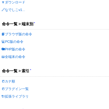
🔽ダウンロード
🔗なでしこv1...
*
命令一覧 > 端末別
📙ブラウザ版の命令
💻PC版の命令
🐘PHP版の命令
📖全端末の命令
*
命令一覧 > 索引
📒カナ順
📒プラグイン一覧
🔌拡張ライブラリ