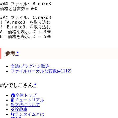
### ファイル: B.nako3

### ファイル: C.nako3

!「A.nako3」を取り込む

!「B.nako3」を取り込む

A__価格を表示。# ← 300

参考
*
文法/プラグイン取込
ファイルローカルな変数(#1112)
#なでしこさん
*
🏠全体トップ
📙チュートリアル
📙文法について
🍯貯蔵庫
👣ランタイムとは