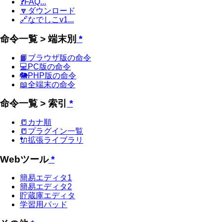
❓FAQ...
🔽ダウンロード
🔗なでしこv1...
命令一覧 > 端末別
*
📙ブラウザ版の命令
💻PC版の命令
🐘PHP版の命令
📖全端末の命令
命令一覧 > 索引
*
📒カナ順
📒プラグイン一覧
🔌拡張ライブラリ
Webツール
*
簡易エディタ1
簡易エディタ2
貯蔵庫エディタ
学習用パッド