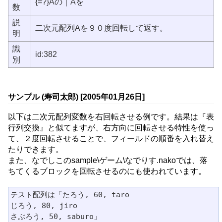
{=?}Aの｜Aを
数
説
二次元配列Aを９０度回転して返す。
明
識
id:382
別
サンプル (寿司太郎) [2005年01月26日]
以下は二次元配列変数を右回転させる例です。結果は『表
行列交換』と似てますが、右方向に回転させる特性を使っ
て、２度回転させることで、フィールドの順番を入れ替え
たりできます。
また、なでしこのsample\ゲーム\なでりす.nakoでは、落
ちてくるブロックを回転させるのにも使われています。
テスト配列は「たろう, 60, taro

じろう, 80, jiro

さぶろう, 50, saburo」
