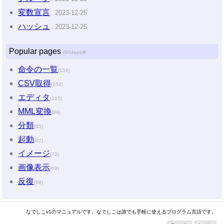
変数宣言
2023-12-25
…
ハッシュ
2023-12-25
…
Popular pages
(90days)
#
命令の一覧
(156)
CSV取得
(154)
エディタ
(115)
MML変換
(99)
分類
(85)
起動
(82)
イメージ
(73)
画像表示
(69)
反復
(68)
なでしこv1のマニュアルです。なでしこは誰でも手軽に使えるプログラム言語です。