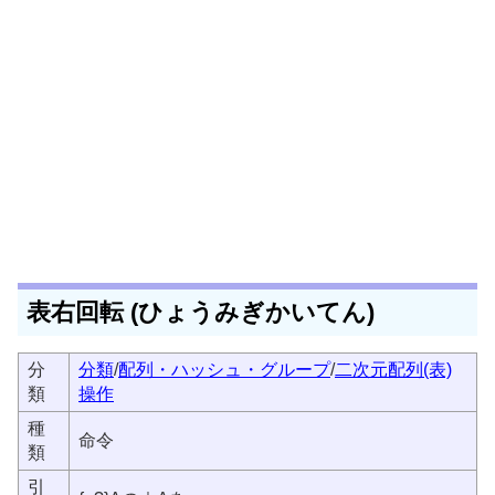
表右回転 (ひょうみぎかいてん)
分
分類
/
配列・ハッシュ・グループ
/
二次元配列(表)
類
操作
種
命令
類
引