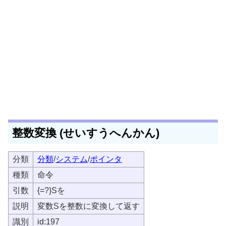
整数変換 (せいすうへんかん)
分類
分類
/
システム
/
ポインタ
種類
命令
引数
{=?}Sを
説明
変数Sを整数に変換して返す
識別
id:197