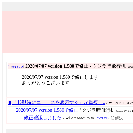
↑
2020/07/07 version 1.580で修正
- クジラ時飛行机
(
#2935
)
(202
2020/07/07 version 1.580で修正します。
ありがとうございます。
■
「起動時にニュースを表示する」が重複し..
/ wt
(2019-10-31 22
2020/07/07 version 1.580で修正
/ クジラ時飛行机
(2020-07-31 
修正確認しました
/ wt
(
#2939
)
/ 低 解決
(2020-08-02 09:56)