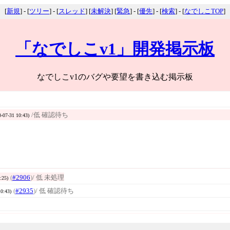
[
新規
] - [
ツリー
] - [
スレッド
] [
未解決
] [
緊急
] - [
優先
] - [
検索
] - [
なでしこTOP
]
「なでしこv1」開発掲示板
なでしこv1のバグや要望を書き込む掲示板
/低 確認待ち
0-07-31 10:43)
(
#2906
)
/ 低 未処理
:25)
(
#2935
)
/ 低 確認待ち
10:43)