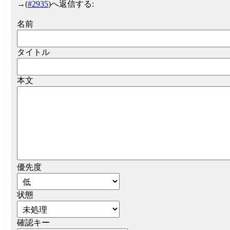
→
(
#2935
)へ返信する:
名前
タイトル
本文
優先度
状態
確認キー